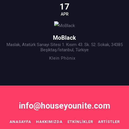
17
APR
MoBlack
Maslak, Atatürk Sanayi Sitesi 1. Kısım 43. Sk. 52. Sokak, 34385
Beşiktaş/İstanbul, Türkiye
Klein Phönix
info@houseyounite.com
ANASAYFA
HAKKIMIZDA
ETKINLIKLER
ARTISTLER