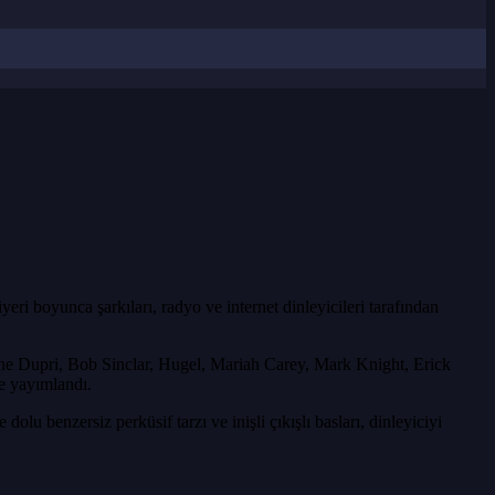
ri boyunca şarkıları, radyo ve internet dinleyicileri tarafından
e Dupri, Bob Sinclar, Hugel, Mariah Carey, Mark Knight, Erick
de yayımlandı.
u benzersiz perküsif tarzı ve inişli çıkışlı basları, dinleyiciyi