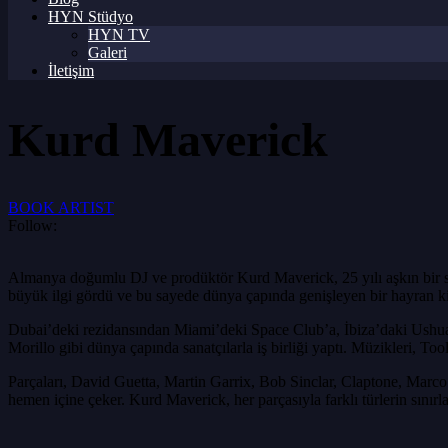
HYN Stüdyo
HYN TV
Galeri
İletişim
Kurd Maverick
BOOK ARTIST
Follow:
Almanya doğumlu DJ ve prodüktör Kurd Maverick, 25 yılı aşkın bir süre
büyük ilgi gördü ve bu sayede dünya çapında genişleyen bir hayran ki
Dubai’deki rezidansından Miami’deki Space Club’a, İbiza’daki Ushu
Morillo gibi dünya çapında sanatçılarla iş birliği yaptı. Müzikleri, To
Parçaları, David Guetta, Martin Garrix, Bob Sinclar, Claptone, Marco Ca
hemen içine çeker. Kurd Maverick, her parçasıyla farklı türlerin sını