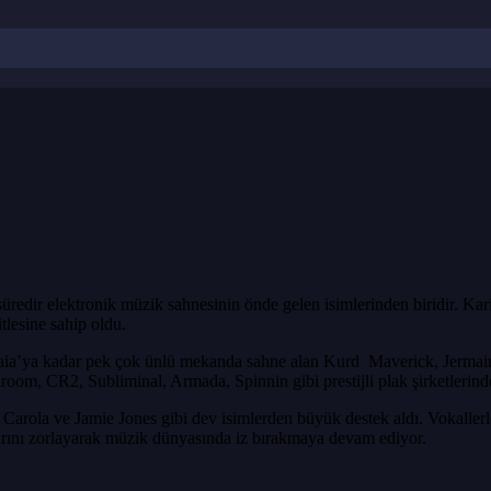
dir elektronik müzik sahnesinin önde gelen isimlerinden biridir. Kariye
tlesine sahip oldu.
aia’ya kadar pek çok ünlü mekanda sahne alan Kurd Maverick, Jermain
olroom, CR2, Subliminal, Armada, Spinnin gibi prestijli plak şirketlerin
rola ve Jamie Jones gibi dev isimlerden büyük destek aldı. Vokallerle dol
rlarını zorlayarak müzik dünyasında iz bırakmaya devam ediyor.