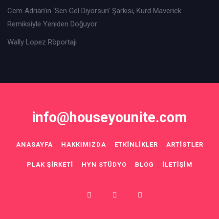
Cem Adrian’ın ‘Sen Gel Diyorsun’ Şarkısı, Kurd Maverick
Remiksiyle Yeniden Doğuyor
Wally Lopez Röportajı
info@houseyounite.com
ANASAYFA
HAKKIMIZDA
ETKINLIKLER
ARTISTLER
PLAK ŞIRKETI
HYN STÜDYO
BLOG
İLETIŞIM