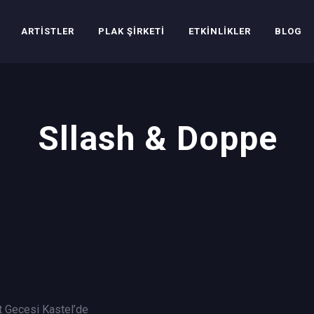
ARTISTLER
PLAK ŞIRKETI
ETKINLIKLER
BLOG
Sllash & Doppe
t Gecesi Kastel’de