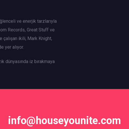
lenceli ve enerjik tarzlarıyla
oom Records, Great Stuff ve
çalışan ikili, Mark Knight,
e yer alıyor.
ik dünyasında iz bırakmaya
info@houseyounite.com