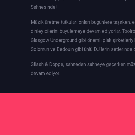
Sahnesinde!
Müzik üretme tutkuları onları bugünlere taşırken, eğ
dinleyicilerini büyülemeye devam ediyorlar. Toolr
Glasgow Underground gibi önemli plak şirketleriyle 
Solomun ve Bedouin gibi ünlü DJ’lerin setlerinde d
Sllash & Doppe, sahneden sahneye geçerken müz
devam ediyor.